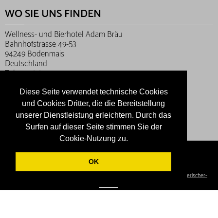
WO SIE UNS FINDEN
Wellness- und Bierhotel Adam Bräu
Bahnhofstrasse 49-53
94249 Bodenmais
Deutschland
Tel. +49 (0) 9924 94000
Fax. +49 (0) 9924 9400100
Diese Seite verwendet technische Cookies
und Cookies Dritter, die die Bereitstellung
Schon geliked?
unserer Dienstleistung erleichtern. Durch das
Werde FAN und bleibe auf dem Laufenden!
Surfen auf dieser Seite stimmen Sie der
Cookie-Nutzung zu.
AGB
Impressum
Widerrufsbelehrung
Vertrag widerrufen
Schön, dass Sie sich für den Adam-Bräu interessieren!
OK
powered by:
gurado.de
- In Zusammenarbeit mit
Tourismus-Marketing-Bayerischer-
Wald.de