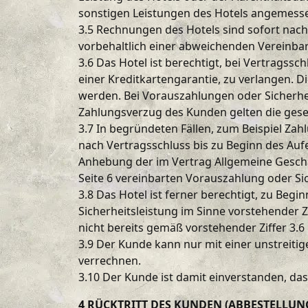
sonstigen Leistungen des Hotels angemess
3.5 Rechnungen des Hotels sind sofort nach
vorbehaltlich einer abweichenden Vereinba
3.6 Das Hotel ist berechtigt, bei Vertrags
einer Kreditkartengarantie, zu verlangen. 
werden. Bei Vorauszahlungen oder Sicherhei
Zahlungsverzug des Kunden gelten die gese
3.7 In begründeten Fällen, zum Beispiel Za
nach Vertragsschluss bis zu Beginn des Aufe
Anhebung der im Vertrag Allgemeine Gesch
Seite 6 vereinbarten Vorauszahlung oder Sic
3.8 Das Hotel ist ferner berechtigt, zu B
Sicherheitsleistung im Sinne vorstehender 
nicht bereits gemäß vorstehender Ziffer 3.6 
3.9 Der Kunde kann nur mit einer unstreit
verrechnen.
3.10 Der Kunde ist damit einverstanden, d
4 RÜCKTRITT DES KUNDEN (ABBESTELLUN