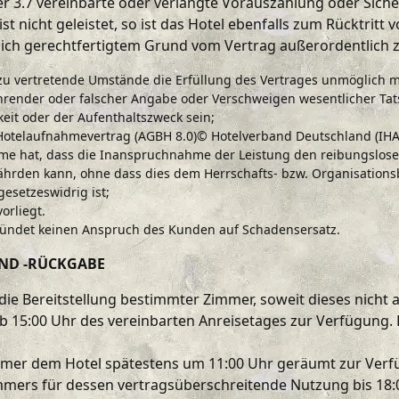
fer 3.7 vereinbarte oder verlangte Vorauszahlung oder Sich
nicht geleistet, so ist das Hotel ebenfalls zum Rücktritt 
chlich gerechtfertigtem Grund vom Vertrag außerordentlich 
zu vertretende Umstände die Erfüllung des Vertrages unmöglich 
hrender oder falscher Angabe oder Verschweigen wesentlicher Ta
keit oder der Aufenthaltszweck sein;
telaufnahmevertrag (AGBH 8.0)© Hotelverband Deutschland (IHA) 
e hat, dass die Inanspruchnahme der Leistung den reibungslosen 
fährden kann, ohne dass dies dem Herrschafts- bzw. Organisations
esetzeswidrig ist;
orliegt.
egründet keinen Anspruch des Kunden auf Schadensersatz.
UND -RÜCKGABE
ie Bereitstellung bestimmter Zimmer, soweit dieses nicht 
15:00 Uhr des vereinbarten Anreisetages zur Verfügung. 
immer dem Hotel spätestens um 11:00 Uhr geräumt zur Verf
ers für dessen vertragsüberschreitende Nutzung bis 18:00