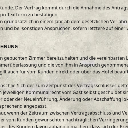
r Kunde. Der Vertrag kommt durch die Annahme des Antrag
 in Textform zu bestätigen.
en grundsätzlich in einem Jahr ab dem gesetzlichen Verjäh
n und bei sonstigen Ansprüchen, sofern letztere auf einer 
ECHNUNG
nden gebuchten Zimmer bereitzuhalten und die vereinbarten 
e Zimmerüberlassung und die von ihm in Anspruch genommen
 gilt auch für vom Kunden direkt oder über das Hotel beauft
einschließlich der zum Zeitpunkt des Vertragsschlusses ge
m jeweiligen Kommunalrecht vom Gast selbst geschuldet sin
er oder der Neueinführung, Änderung oder Abschaffung lo
tsprechend angepasst.
 nur, wenn der Zeitraum zwischen Vertragsabschluss und Ve
iner vom Kunden gewünschten nachträglichen Verringerung
uer des Kunden davon abhängig machen, dass sich der Prei