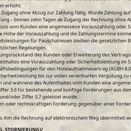
en erhöht.
 Zugang ohne Abzug zur Zahlung fällig. Wurde Zahlung auf 
rung – binnen zehn Tagen ab Zugang der Rechnung ohne Ab
schluss vom Kunden eine angemessene Vorauszahlung oder Si
Die Höhe der Vorauszahlung und die Zahlungstermine könne
tsleistungen für Pauschalreisen bleiben die gesetzlichen
tzlichen Regelungen.
hlungsrückstand des Kunden oder Erweiterung des Vertragsu
nthaltes eine Vorauszahlung oder Sicherheitsleistung im Si
äftsbedingungen für den Hotelaufnahmevertrag (AGBH 8.0)
herheitsleistung bis zur vollen vereinbarten Vergütung zu 
eginn und während des Aufenthaltes vom Kunden eine angem
Ziffer 3.6 für bestehende und künftige Forderungen aus dem
und/oder Ziffer 3.7 geleistet wurde.
igen oder rechtskräftigen Forderung gegenüber einer Forde
ass ihm die Rechnung auf elektronischem Weg übermittelt 
G, STORNIERUNG)/