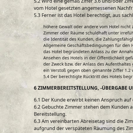
5.2 Wird eine gemäß Ziffer 3.6 und/oder Zif
vom Hotel gesetzten angemessenen Nachfrist 
5.3 Ferner ist das Hotel berechtigt, aus sa
höhere Gewalt oder andere vom Hotel nicht 
Zimmer oder Räume schuldhaft unter irrefü
die Identität des Kunden, die Zahlungsfähig
Allgemeine Geschäftsbedingungen für den Ho
das Hotel begründeten Anlass zu der Annahm
Ansehen des Hotels in der Öffentlichkeit ge
der Zweck bzw. der Anlass des Aufenthaltes g
ein Verstoß gegen oben genannte Ziffer 1.2 v
5.4 Der berechtigte Rücktritt des Hotels b
6 ZIMMERBEREITSTELLUNG, -ÜBERGABE 
6.1 Der Kunde erwirbt keinen Anspruch auf d
6.2 Gebuchte Zimmer stehen dem Kunden ab 
Bereitstellung.
6.3 Am vereinbarten Abreisetag sind die Z
aufgrund der verspäteten Räumung des Zimm