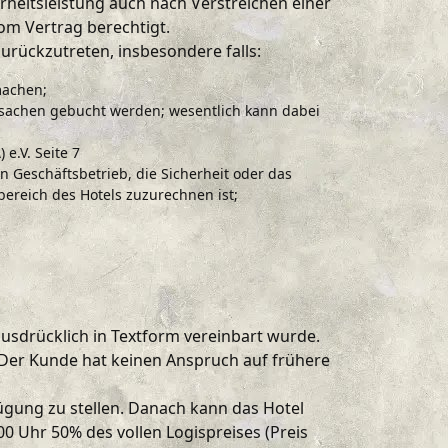
erheitsleistung auch nach Verstreichen einer
vom Vertrag berechtigt.
zurückzutreten, insbesondere falls:
machen;
tsachen gebucht werden; wesentlich kann dabei
e.V. Seite 7
Geschäftsbetrieb, die Sicherheit oder das
bereich des Hotels zuzurechnen ist;
ausdrücklich in Textform vereinbart wurde.
Der Kunde hat keinen Anspruch auf frühere
ügung zu stellen. Danach kann das Hotel
 Uhr 50% des vollen Logispreises (Preis