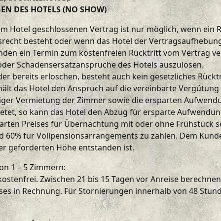
N DES HOTELS (NO SHOW)
em Hotel geschlossenen Vertrag ist nur möglich, wenn ein R
ttsrecht besteht oder wenn das Hotel der Vertragsaufhebun
den ein Termin zum kostenfreien Rücktritt vom Vertrag ve
oder Schadensersatzansprüche des Hotels auszulösen.
 oder bereits erloschen, besteht auch kein gesetzliches Rüc
hält das Hotel den Anspruch auf die vereinbarte Vergütung
tiger Vermietung der Zimmer sowie die ersparten Aufwen
etet, so kann das Hotel den Abzug für ersparte Aufwendung
einbarten Preises für Übernachtung mit oder ohne Frühstück
d 60% für Vollpensionsarrangements zu zahlen. Dem Kunden
er geforderten Höhe entstanden ist.
n 1 – 5 Zimmern:
kostenfrei. Zwischen 21 bis 15 Tagen vor Anreise berechnen
ses in Rechnung. Für Stornierungen innerhalb von 48 Stunde