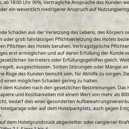
n, ab 18:00 Uhr 90%. Vertragliche Ansprüche des Kunden w
oder ein wesentlich niedrigerer Anspruch auf Nutzungsentge
ende Schäden aus der Verletzung des Lebens, des Körpers od
en oder grob fahrlässigen Pflichtverletzung des Hotels bez
n Pflichten des Hotels beruhen. Vertragstypische Pflichten 
 erst ermöglichen und auf deren Erfüllung der Kunde ver
s gesetzlichen Vertreters oder Erfüllungsgehilfen gleich. 
 geregelt, ausgeschlossen. Sollten Störungen oder Mängel an
che Rüge des Kunden bemüht sein, für Abhilfe zu sorgen. De
d einen möglichen Schaden gering zu halten.
tel dem Kunden nach den gesetzlichen Bestimmungen. Das H
apiere und Kostbarkeiten mit einem Wert von mehr als 800
cht, bedarf dies einer gesonderten Aufbewahrungsvereinb
r Hotelgarage oder auf dem Hotelparkplatz, auch gegen Entg
.
dem Hotelgrundstück abgestellter oder rangierter Kraftf