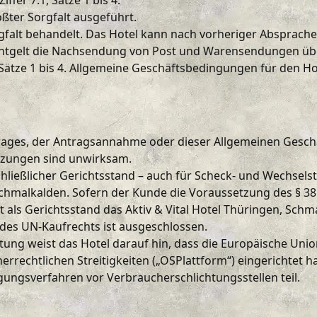
fer 7.1, Sätze 1 bis 4.
ßter Sorgfalt ausgeführt.
gfalt behandelt. Das Hotel kann nach vorheriger Absprac
tgelt die Nachsendung von Post und Warensendungen über
 Sätze 1 bis 4. Allgemeine Geschäftsbedingungen für den 
ages, der Antragsannahme oder dieser Allgemeinen Geschä
nzungen sind unwirksam.
hließlicher Gerichtsstand – auch für Scheck- und Wechselst
Schmalkalden. Sofern der Kunde die Voraussetzung des § 38
t als Gerichtsstand das Aktiv & Vital Hotel Thüringen, Schm
 des UN-Kaufrechts ist ausgeschlossen.
tung weist das Hotel darauf hin, dass die Europäische Unio
rrechtlichen Streitigkeiten („OSPlattform“) eingerichtet h
gungsverfahren vor Verbraucherschlichtungsstellen teil.