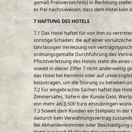
gemäß Preisverzeichnis) in Rechnung stelle
es frei nachzuweisen, dass dem Hotel kein 
7 HAFTUNG DES HOTELS
7.1 Das Hotel haftet für von ihm zu vertret
sonstige Schäden, die auf einer vorsätzlich
fahrlässigen Verletzung von vertragstypische
ordnungsgemäße Durchführung des Vertrages
Pflichtverletzung des Hotels steht die eine
soweit in dieser Ziffer 7 nicht anderweitig
das Hotel bei Kenntnis oder auf unverzügli
beizutragen, um die Störung zu beheben un
7.2 Für eingebrachte Sachen haftet das Ho
Zimmersafes. Sofern der Kunde Geld, Wertp
von mehr als 3.500 Euro einzubringen wüns
7.3 Soweit dem Kunden ein Stellplatz in de
dadurch kein Verwahrungsvertrag zustande
Bei Abhandenkommen oder Beschädigung auf 