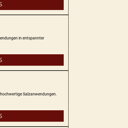
S
nwendungen in entspannter
S
rch hochwertige Salzanwendungen.
S