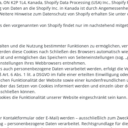
wa, ON K2P 1L4, Kanada, Shopify Data Processing (USA) Inc., Shopify 
ng von Daten an die Shopify Inc. in Kanada ist durch Angemessen
eitere Hinweise zum Datenschutz von Shopify erhalten Sie unter 
ls den vorgenannten von Shopify findet nur im nachstehend mitget
alten und die Nutzung bestimmter Funktionen zu ermöglichen, verwe
rden diese Cookies nach Schließen des Browsers automatisch wieder
ät und ermöglichen das Speichern von Seiteneinstellungen (sog. „pe
Einstellungen Ihres Webbrowsers entnehmen.
s auch personenbezogene Daten verarbeitet werden, erfolgt die Ve
t. 6 Abs. 1 lit. a DSGVO im Falle einer erteilten Einwilligung ode
ichen Funktionalität der Website sowie einer kundenfreundlichen 
ie über das Setzen von Cookies informiert werden und einzeln üb
sschließen können.
okies die Funktionalität unserer Website eingeschränkt sein kann.
r Kontaktformular oder E-Mail) werden – ausschließlich zum Zwec
g – personenbezogene Daten verarbeitet. Rechtsgrundlage für die 