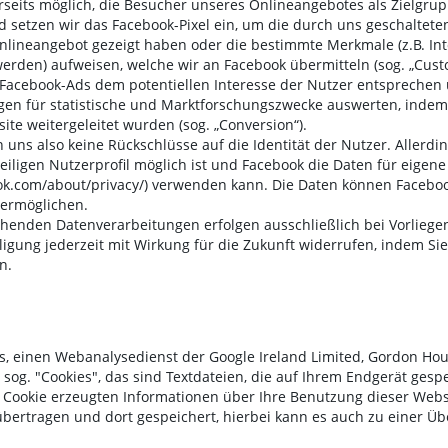
erseits möglich, die Besucher unseres Onlineangebotes als Zielgrup
setzen wir das Facebook-Pixel ein, um die durch uns geschaltet
Onlineangebot gezeigt haben oder die bestimmte Merkmale (z.B. I
den) aufweisen, welche wir an Facebook übermitteln (sog. „Custom
e Facebook-Ads dem potentiellen Interesse der Nutzer entsprechen 
en für statistische und Marktforschungszwecke auswerten, indem 
te weitergeleitet wurden (sog. „Conversion“).
uns also keine Rückschlüsse auf die Identität der Nutzer. Allerd
eiligen Nutzerprofil möglich ist und Facebook die Daten für eige
ok.com/about/privacy/) verwenden kann. Die Daten können Faceboo
ermöglichen.
henden Datenverarbeitungen erfolgen ausschließlich bei Vorliegen
willigung jederzeit mit Wirkung für die Zukunft widerrufen, indem S
n.
cs, einen Webanalysedienst der Google Ireland Limited, Gordon Hous
t sog. "Cookies", das sind Textdateien, die auf Ihrem Endgerät ges
Cookie erzeugten Informationen über Ihre Benutzung dieser Websit
bertragen und dort gespeichert, hierbei kann es auch zu einer Übe