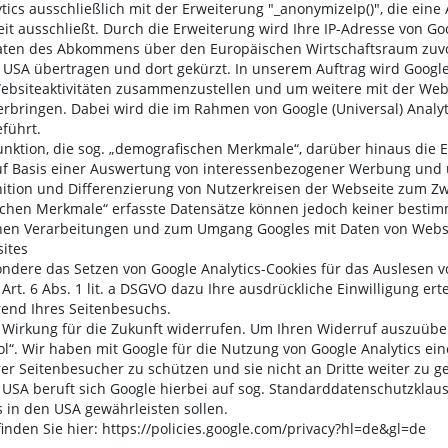
tics ausschließlich mit der Erweiterung "_anonymizeIp()", die ei
eit ausschließt. Durch die Erweiterung wird Ihre IP-Adresse von Go
aten des Abkommens über den Europäischen Wirtschaftsraum zuvor
n USA übertragen und dort gekürzt. In unserem Auftrag wird Goog
ebsiteaktivitäten zusammenzustellen und um weitere mit der Web
bringen. Dabei wird die im Rahmen von Google (Universal) Analyt
führt.
unktion, die sog. „demografischen Merkmale“, darüber hinaus die Er
uf Basis einer Auswertung von interessenbezogener Werbung und
finition und Differenzierung von Nutzerkreisen der Webseite zum 
hen Merkmale“ erfasste Datensätze können jedoch keiner bestim
enen Verarbeitungen und zum Umgang Googles mit Daten von Websit
sites
ondere das Setzen von Google Analytics-Cookies für das Auslesen 
t. 6 Abs. 1 lit. a DSGVO dazu Ihre ausdrückliche Einwilligung erte
rend Ihres Seitenbesuchs.
it Wirkung für die Zukunft widerrufen. Um Ihren Widerruf auszuüben
ol“. Wir haben mit Google für die Nutzung von Google Analytics ei
rer Seitenbesucher zu schützen und sie nicht an Dritte weiter zu g
e USA beruft sich Google hierbei auf sog. Standarddatenschutzkla
 in den USA gewährleisten sollen.
finden Sie hier: https://policies.google.com/privacy?hl=de&gl=de