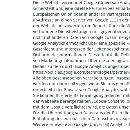
Diese Website verwendet Google (Universal) Analy
sicherstellt und eine direkte Personenbeziehbark
Europäischen Union oder in anderen Vertragssta
IP-Adresse an einen Server von Google LLC.in de
der Website auszuwerten, um Reports über die W
verbundene Dienstleistungen uns gegenüber zu er
nicht mit anderen Daten von Google zusammenge
Google Analytics ermöglicht über eine spezielle F
Geschlecht und Interessen der Seitenbesucher a
Drittanbieterinformationen. Dies erlaubt die De
von Marketingmaßnahmen. Über die „demografisc
Details zu den durch Google Analytics angestoß
https://policies.google.com/technologies/partner-
Alle oben beschriebenen Verarbeitungen, insbes
werden nur dann vollzogen, wenn Sie uns gemäß Ar
unterbleibt der Einsatz von Google Analytics wäh
Sie können Ihre erteilte Einwilligung jederzeit m
der Webseite bereitgestellten „Cookie-Consent-To
mit dem Google verpflichtet wird, die Daten unse
Für die Übermittlung von Daten aus der EU in di
Einhaltung des europäischen Datenschutzniveaus
Weitere Hinweise zu Google (Universal) Analytics 