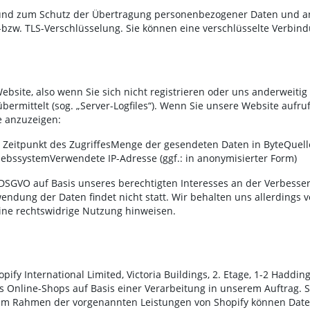
nd zum Schutz der Übertragung personenbezogener Daten und ande
-bzw. TLS-Verschlüsselung. Sie können eine verschlüsselte Verbind
bsite, also wenn Sie sich nicht registrieren oder uns anderweitig
bermittelt (sog. „Server-Logfiles“). Wenn Sie unsere Website aufru
e anzuzeigen:
eitpunkt des ZugriffesMenge der gesendeten Daten in ByteQuelle/
bssystemVerwendete IP-Adresse (ggf.: in anonymisierter Form)
 f DSGVO auf Basis unseres berechtigten Interesses an der Verbesser
dung der Daten findet nicht statt. Wir behalten uns allerdings vor
eine rechtswidrige Nutzung hinweisen.
fy International Limited, Victoria Buildings, 2. Etage, 1-2 Hadding
s Online-Shops auf Basis einer Verarbeitung in unserem Auftrag.
. Im Rahmen der vorgenannten Leistungen von Shopify können Dat