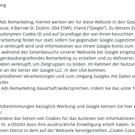
ung
Ads Remarketing, hiermit werben wir für diese Website in den Goog
ouse, 4 Barrow St, Dublin, D04 E5W5, Irland (“Google”). Zu diesem 
seudonymen Cookie-ID und auf Grundlage der von Ihnen besuchten 
rbeitung findet nur statt, sofern Sie gegenüber Google zugestimm
to verknüpft wird und Informationen aus ihrem Google-Konto zum 
all während des Seitenbesuchs unserer Webseite bei Google einge
r geräteübergreifendes Remarketing zu erstellen und zu definier
Daten verknüpft, um Zielgruppen zu bilden. Im Rahmen der Nutzu
 an die Server der Google LLC. in den USA kommen.
gestoßenen Verarbeitungen und zum Umgang Googles mit Daten von
sites
 Ads Remarketing dauerhaft widersprechen, indem Sie das unter f
tzbestimmungen bezüglich Werbung und Google können Sie hier 
s/
ondere das Setzen von Cookies für das Auslesen von Information
it. a DSGVO dazu Ihre ausdrückliche Einwilligung erteilt haben. Sie
esen Dienst in dem auf der Webseite bereitgestellten „Cookie-Conse