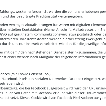
d Zahlungszwecken erforderlich, werden die von uns erhobenen per
und das beauftragte Kreditinstitut weitergegeben.
nden Vertrages Aktualisierungen für Waren mit digitalen Elementen
 übermittelten Kontaktdaten (Name, Anschrift, Mailadresse), um S
c DSGVO auf geeignetem Kommunikationsweg (etwa postalisch oder p
informieren. Ihre Kontaktdaten werden hierbei streng zweckgebun
rch uns nur insoweit verarbeitet, wie dies für die jeweilige Infor
rner mit dem / den nachstehenden Dienstleister(n) zusammen, die 
Dienstleister werden nach Maßgabe der folgenden Informationen g
iences (mit Cookie Consent Tool)
"Facebook-Pixel" des sozialen Netzwerkes Facebook eingesetzt, we
betrieben wird.
erbeanzeige, die bei Facebook ausgespielt wird, wird der URL unser
das Teilen von Daten mit Facebook erlaubt, wird dieser URL-Parame
selbst setzt. Dieses Cookie wird von Facebook Pixel sodann ausgel