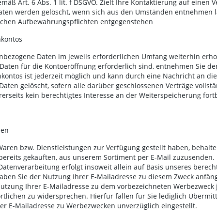
äß Art. 6 Abs. 1 lit. f DSGVO. Zielt Ihre Kontaktierung auf einen V
e Daten werden gelöscht, wenn sich aus den Umständen entnehmen lä
zlichen Aufbewahrungspflichten entgegenstehen
nkontos
nbezogene Daten im jeweils erforderlichen Umfang weiterhin erhob
 Daten für die Kontoeröffnung erforderlich sind, entnehmen Sie 
ontos ist jederzeit möglich und kann durch eine Nachricht an die 
en gelöscht, sofern alle darüber geschlossenen Verträge vollstän
seits kein berechtigtes Interesse an der Weiterspeicherung fort
den
aren bzw. Dienstleistungen zur Verfügung gestellt haben, behalte
bereits gekauften, aus unserem Sortiment per E-Mail zuzusenden.
atenverarbeitung erfolgt insoweit allein auf Basis unseres berecht
 Haben Sie der Nutzung Ihrer E-Mailadresse zu diesem Zweck anfäng
er Nutzung Ihrer E-Mailadresse zu dem vorbezeichneten Werbezweck 
lichen zu widersprechen. Hierfür fallen für Sie lediglich Übermit
er E-Mailadresse zu Werbezwecken unverzüglich eingestellt.