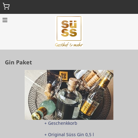
Menu
HOME
Gin Paket
GESCHENKGUTSCHEINE
WIDERRUFSBELEHRUNG
ZURÜCK ZUR HAUPTSEITE
+ Geschenkkorb
+ Original Süss Gin 0,5 l