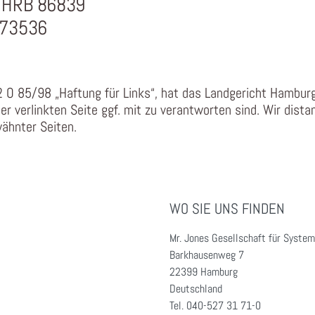
 HRB 86839
073536
2 O 85/98 „Haftung für Links“, hat das Landgericht Hambur
der verlinkten Seite ggf. mit zu verantworten sind. Wir dist
wähnter Seiten.
WO SIE UNS FINDEN
Mr. Jones Gesellschaft für Syst
Barkhausenweg 7
22399
Hamburg
Deutschland
Tel.
040-527 31 71-0