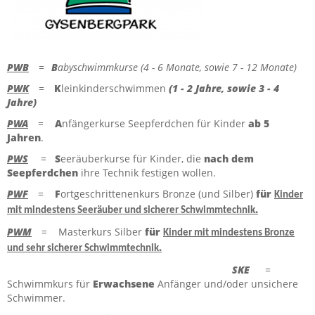
FERIEN-KURSE
ZUR HAUPTSEITE
PWB
=
B
abyschwimmkurse (4 - 6 Monate, sowie 7 - 12 Monate)
PWK
=
K
leinkinderschwimmen
(1 - 2 Jahre, sowie 3 - 4
Jahre)
PWA
=
A
nfängerkurse Seepferdchen für Kinder
ab 5
Jahren
.
PWS
=
S
eeräuberkurse für Kinder, die
nach dem
Seepferdchen
ihre Technik festigen wollen.
PWF
=
F
ortgeschrittenenkurs Bronze (und Silber)
für
Kinder
.
mit mindestens Seeräuber und sicherer Schwimmtechnik
PWM
= Masterkurs Silber
für
Kinder mit mindestens Bronze
.
und sehr sicherer Schwimmtechnik
SKE
=
Schwimmkurs für
Erwachsene
Anfänger und/oder unsichere
Schwimmer.