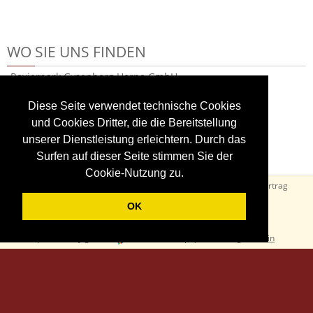
WO SIE UNS FINDEN
Revierpark Gysenberg Herne GmbH
Am Revierpark 40
D 44627 Herne
Diese Seite verwendet technische Cookies
Deutschland
und Cookies Dritter, die die Bereitstellung
Tel. + 49 23 23 - 969-0
unserer Dienstleistung erleichtern. Durch das
Fax. + 49 23 23 - 969-111
Surfen auf dieser Seite stimmen Sie der
Cookie-Nutzung zu.
AGB
Widerrufsbelehrung
Datenschutz
Impressum
Vertrag
widerrufen
OK
powered by gurado
:
Gutscheinshop
|
Thermengutschein