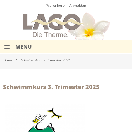
Warenkorb
Anmelden
MENU
HOME
Home
Schwimmkurs 3. Trimester 2025
EINTRITTE
WERTKARTEN
Schwimmkurs 3. Trimester 2025
EVENTS & TERMINE
AQUA-KURSE
SCHWIMMKURSE