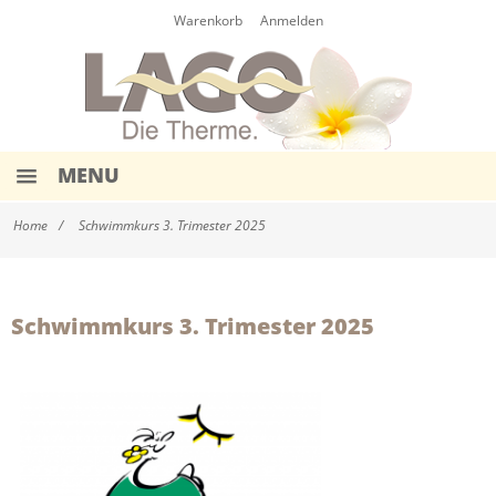
Warenkorb
Anmelden
MENU
HOME
Home
Schwimmkurs 3. Trimester 2025
EINTRITTE
WERTKARTEN
Schwimmkurs 3. Trimester 2025
EVENTS & TERMINE
AQUA-KURSE
SCHWIMMKURSE