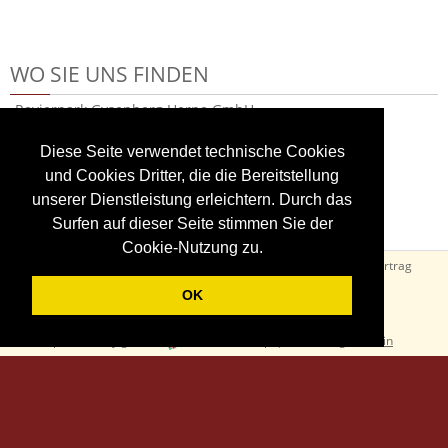
WO SIE UNS FINDEN
Revierpark Gysenberg Herne GmbH
Am Revierpark 40
D 44627 Herne
Diese Seite verwendet technische Cookies
Deutschland
und Cookies Dritter, die die Bereitstellung
Tel. + 49 23 23 - 969-0
unserer Dienstleistung erleichtern. Durch das
Fax. + 49 23 23 - 969-111
Surfen auf dieser Seite stimmen Sie der
Cookie-Nutzung zu.
AGB
Widerrufsbelehrung
Datenschutz
Impressum
Vertrag
widerrufen
OK
powered by gurado
:
Gutscheinshop
|
Thermengutschein