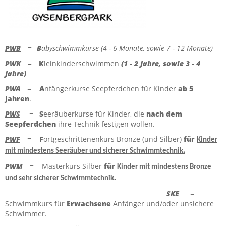
FERIEN-KURSE
ZUR HAUPTSEITE
PWB
=
B
abyschwimmkurse (4 - 6 Monate, sowie 7 - 12 Monate)
PWK
=
K
leinkinderschwimmen
(1 - 2 Jahre, sowie 3 - 4
Jahre)
PWA
=
A
nfängerkurse Seepferdchen für Kinder
ab 5
Jahren
.
PWS
=
S
eeräuberkurse für Kinder, die
nach dem
Seepferdchen
ihre Technik festigen wollen.
PWF
=
F
ortgeschrittenenkurs Bronze (und Silber)
für
Kinder
.
mit mindestens Seeräuber und sicherer Schwimmtechnik
PWM
= Masterkurs Silber
für
Kinder mit mindestens Bronze
.
und sehr sicherer Schwimmtechnik
SKE
=
Schwimmkurs für
Erwachsene
Anfänger und/oder unsichere
Schwimmer.