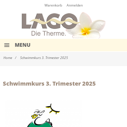
Warenkorb
Anmelden
MENU
HOME
Home
Schwimmkurs 3. Trimester 2025
EINTRITTE
WERTKARTEN
Schwimmkurs 3. Trimester 2025
EVENTS & TERMINE
AQUA-KURSE
SCHWIMMKURSE