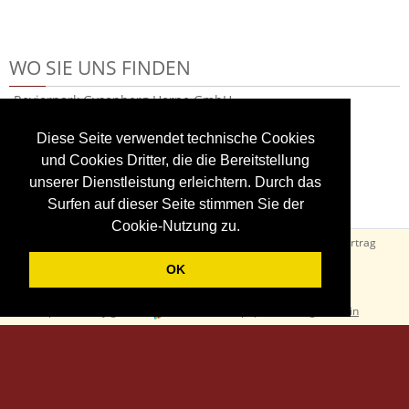
WO SIE UNS FINDEN
Revierpark Gysenberg Herne GmbH
Am Revierpark 40
D 44627 Herne
Diese Seite verwendet technische Cookies
Deutschland
und Cookies Dritter, die die Bereitstellung
Tel. + 49 23 23 - 969-0
unserer Dienstleistung erleichtern. Durch das
Fax. + 49 23 23 - 969-111
Surfen auf dieser Seite stimmen Sie der
Cookie-Nutzung zu.
AGB
Widerrufsbelehrung
Datenschutz
Impressum
Vertrag
widerrufen
OK
powered by gurado
:
Gutscheinshop
|
Thermengutschein