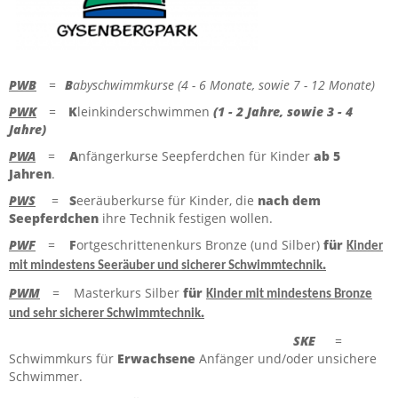
FERIEN-KURSE
ZUR HAUPTSEITE
PWB
=
B
abyschwimmkurse (4 - 6 Monate, sowie 7 - 12 Monate)
PWK
=
K
leinkinderschwimmen
(1 - 2 Jahre, sowie 3 - 4
Jahre)
PWA
=
A
nfängerkurse Seepferdchen für Kinder
ab 5
Jahren
.
PWS
=
S
eeräuberkurse für Kinder, die
nach dem
Seepferdchen
ihre Technik festigen wollen.
PWF
=
F
ortgeschrittenenkurs Bronze (und Silber)
für
Kinder
.
mit mindestens Seeräuber und sicherer Schwimmtechnik
PWM
= Masterkurs Silber
für
Kinder mit mindestens Bronze
.
und sehr sicherer Schwimmtechnik
SKE
=
Schwimmkurs für
Erwachsene
Anfänger und/oder unsichere
Schwimmer.