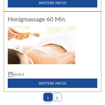
WEITERE INFOS
Honigmassage 60 Min.
80,00 €
WEITERE INFOS
(current)
1
2