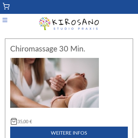
Menu
Home
Chiromassage 30 Min.
Meine Angebote
Zurück zur Hauptseite
35,00 €
WEITERE INFOS