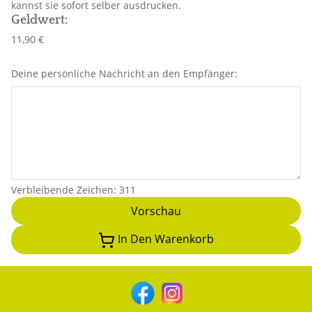
kannst sie sofort selber ausdrucken.
Geldwert
:
11,90 €
Deine persönliche Nachricht an den Empfänger:
Verbleibende Zeichen
:
311
Vorschau
In Den Warenkorb