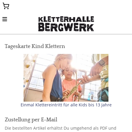
Menu
HOME
Tageskarte Kind Klettern
WERTGUTSCHEIN
EINTRITT
KURSGUTSCHEIN
PAKETE
ZURÜCK ZUR HAUPTSEITE
Einmal Klettereintritt für alle Kids bis 13 Jahre
Zustellung per E-Mail
Die bestellten Artikel erhältst Du umgehend als PDF und