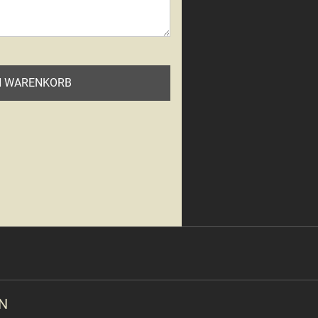
N WARENKORB
N