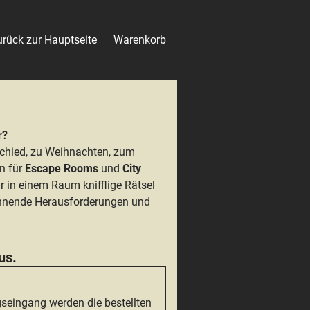
rück zur Hauptseite
Warenkorb
r?
schied, zu Weihnachten, zum
n für
Escape Rooms
und
City
 in einem Raum knifflige Rätsel
pannende Herausforderungen und
us.
seingang werden die bestellten