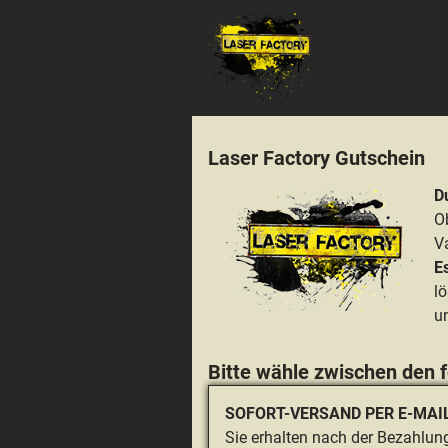
Laser Factory Gutschein
D
O
V
E
l
un
Bitte wähle zwischen den 
SOFORT-VERSAND PER E-MAI
Sie erhalten nach der Bezahlu