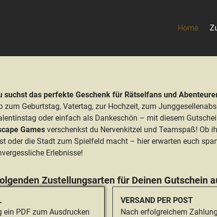
Home
Zu
u suchst das perfekte Geschenk für Rätselfans und Abenteure
b zum Geburtstag, Vatertag, zur Hochzeit, zum Junggesellenab
alentinstag oder einfach als Dankeschön – mit diesem Gutschei
scape Games
verschenkst du Nervenkitzel und Teamspaß! Ob ihr
öst oder die Stadt zum Spielfeld macht – hier erwarten euch s
vergessliche Erlebnisse!
folgenden Zustellungsarten für Deinen Gutschein a
L
VERSAND PER POST
ng ein PDF zum Ausdrucken
Nach erfolgreichem Zahlung