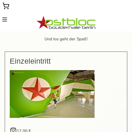
Menu
Geldgutschein
Und los geht der Spaß!
Gutscheine für Kurse
Gutscheine für Eintritte
Einzeleintritt
Ostbloc Homepage
12,00 €