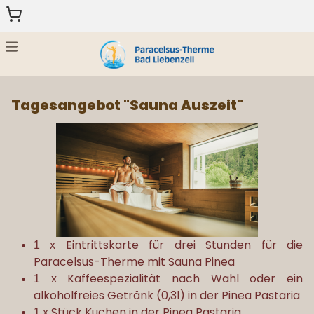
Menu
HOME
Tagesangebot "Sauna Auszeit"
GESCHENKGUTSCHEINE
ZURÜCK
Eintrittskarte für drei Stunden für die
1 x
Paracelsus-Therme mit Sauna Pinea
Kaffeespezialität nach Wahl oder ein
1 x
alkoholfreies
Getränk (0,3l) in der
Pinea Pastaria
Stück Kuchen in der Pinea Pastaria
1 x