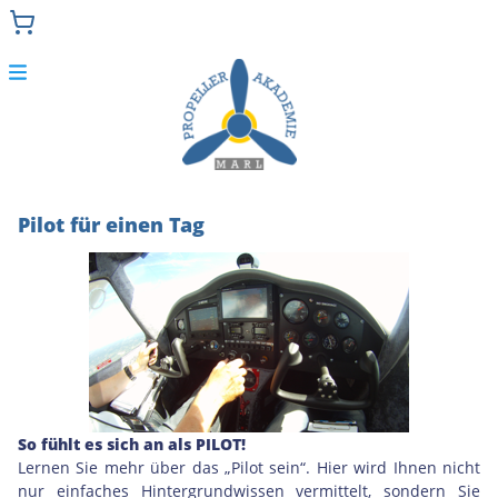
Menu
Selber fliegen
Pilot für einen Tag
Doppeldecker-Rundflug
Flugzeug-Rundflug
Charterguthaben
Zurück zur Hauptseite
So fühlt es sich an als PILOT!
Lernen Sie mehr über das „Pilot sein“. Hier wird Ihnen nicht
nur einfaches Hintergrundwissen vermittelt, sondern Sie