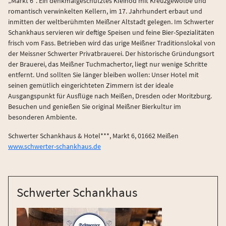
„Markt 6“. Ein denkmalgeschütztes Kleinod mit Kreuzgewölbe und
romantisch verwinkelten Kellern, im 17. Jahrhundert erbaut und
inmitten der weltberühmten Meißner Altstadt gelegen. Im Schwerter
Schankhaus servieren wir deftige Speisen und feine Bier-Spezialitäten
frisch vom Fass. Betrieben wird das urige Meißner Traditionslokal von
der Meissner Schwerter Privatbrauerei. Der historische Gründungsort
der Brauerei, das Meißner Tuchmachertor, liegt nur wenige Schritte
entfernt. Und sollten Sie länger bleiben wollen: Unser Hotel mit
seinen gemütlich eingerichteten Zimmern ist der ideale
Ausgangspunkt für Ausflüge nach Meißen, Dresden oder Moritzburg.
Besuchen und genießen Sie original Meißner Bierkultur im
besonderen Ambiente.
Schwerter Schankhaus & Hotel***, Markt 6, 01662 Meißen
www.schwerter-schankhaus.de
Schwerter Schankhaus