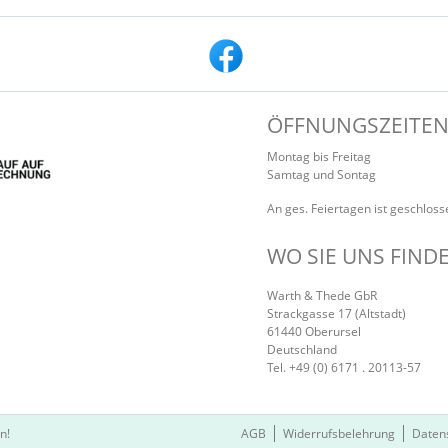
ÖFFNUNGSZEITE
Montag bis Freitag 9.3
Samtag und Sontag 9.3
An ges. Feiertagen ist geschloss
WO SIE UNS FIND
Warth & Thede GbR
Strackgasse 17 (Altstadt)
61440
Oberursel
Deutschland
Tel.
+49 (0) 6171 . 20113-57
n!
AGB
Widerrufsbelehrung
Daten