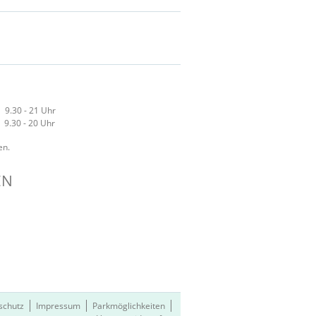
N
0 - 21 Uhr
0 - 20 Uhr
en.
EN
schutz
Impressum
Parkmöglichkeiten