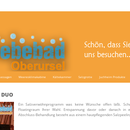
assagen
Meeresklimakabine
Kältekammer
Salzgrotte
Juchheim Produkte
 DUO
Ein Salzverwöhnprogramm was keine Wünsche offen läßt. Sch
Floatingraum Ihrer Wahl. Entspannung davor oder danach in e
Abschluss-Behandlung besteht aus einem hautpflegenden Salzpeel