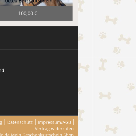
100,00 EUR Gutschein
100,00 €
und
g
Datenschutz
Impressum/AGB
Vertrag widerrufen
do.de
Mein Geschenkgutschein Shop