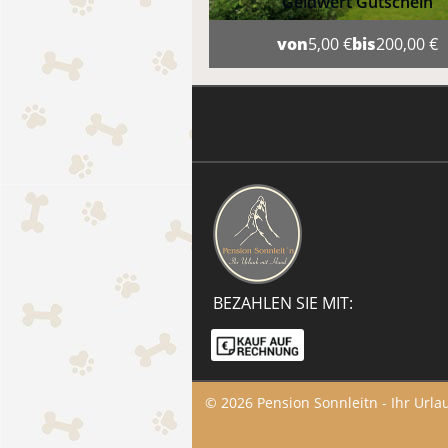
Geldwert Gutschein
von
5,00 €
bis
200,00 €
BEZAHLEN SIE MIT:
© 2026 Pension Sonnleitn - Ihr Url