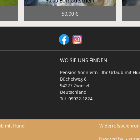
50,00 EUR Gutschein
50,00 €
WO SIE UNS FINDEN
Pension Sonnleitn - Ihr Urlaub mit H
Büchelweg 8
94227
Zwiesel
Deutschland
Tel.
09922-1824
aub mit Hund
Widerrufsbelehrun
Powered by :-
gura