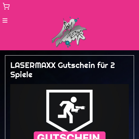
Menu
3D Schwarzlicht Minigolf
LASERMAXX Gutschein für 2
Lasermaxx Saarbrücken
Spiele
Mission Escape
zur Hauptseite