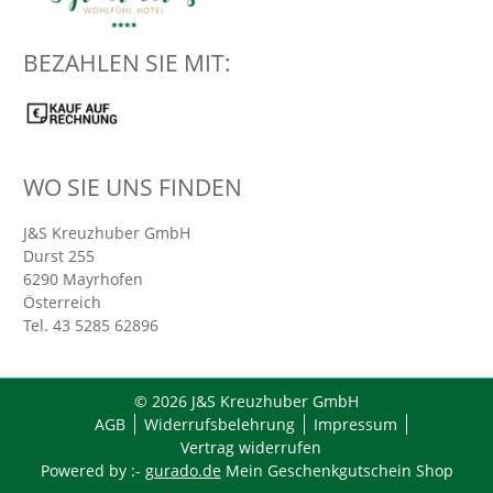
BEZAHLEN SIE MIT:
WO SIE UNS FINDEN
J&S Kreuzhuber GmbH
Durst 255
6290
Mayrhofen
Österreich
Tel.
43 5285 62896
© 2026 J&S Kreuzhuber GmbH
AGB
Widerrufsbelehrung
Impressum
Vertrag widerrufen
Powered by :-
gurado.de
Mein Geschenkgutschein Shop