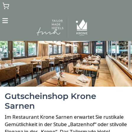
Menu
Home
Hotel Gutscheine
Restaurant Gutscheine
Zurück zur Webseite
Gutscheinshop Krone
Sarnen
Im Restaurant Krone Sarnen erwartet Sie rustikale
Gemütlichkeit in der Stube „Batzenhof“ oder stilvolle
Eleganz in der „Krone“.
Das Tailormade Hotel