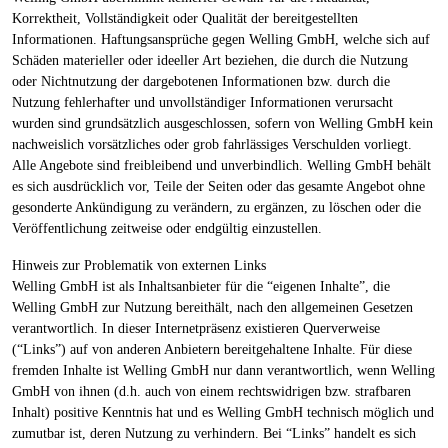
Korrektheit, Vollständigkeit oder Qualität der bereitgestellten
Informationen. Haftungsansprüche gegen Welling GmbH, welche sich auf
Schäden materieller oder ideeller Art beziehen, die durch die Nutzung
oder Nichtnutzung der dargebotenen Informationen bzw. durch die
Nutzung fehlerhafter und unvollständiger Informationen verursacht
wurden sind grundsätzlich ausgeschlossen, sofern von Welling GmbH kein
nachweislich vorsätzliches oder grob fahrlässiges Verschulden vorliegt.
Alle Angebote sind freibleibend und unverbindlich. Welling GmbH behält
es sich ausdrücklich vor, Teile der Seiten oder das gesamte Angebot ohne
gesonderte Ankündigung zu verändern, zu ergänzen, zu löschen oder die
Veröffentlichung zeitweise oder endgültig einzustellen.
Hinweis zur Problematik von externen Links
Welling GmbH ist als Inhaltsanbieter für die “eigenen Inhalte”, die
Welling GmbH zur Nutzung bereithält, nach den allgemeinen Gesetzen
verantwortlich. In dieser Internetpräsenz existieren Querverweise
(“Links”) auf von anderen Anbietern bereitgehaltene Inhalte. Für diese
fremden Inhalte ist Welling GmbH nur dann verantwortlich, wenn Welling
GmbH von ihnen (d.h. auch von einem rechtswidrigen bzw. strafbaren
Inhalt) positive Kenntnis hat und es Welling GmbH technisch möglich und
zumutbar ist, deren Nutzung zu verhindern. Bei “Links” handelt es sich