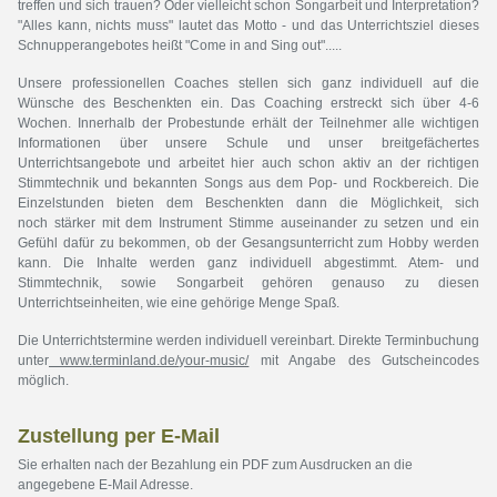
treffen und sich trauen? Oder vielleicht schon Songarbeit und Interpretation?
"Alles kann, nichts muss" lautet das Motto - und das Unterrichtsziel dieses
Schnupperangebotes heißt "Come in and Sing out".....
Unsere professionellen Coaches stellen sich ganz individuell auf die
Wünsche des Beschenkten ein. Das Coaching erstreckt sich über 4-6
Wochen. Innerhalb der Probestunde erhält der Teilnehmer alle wichtigen
Informationen über unsere Schule und unser breitgefächertes
Unterrichtsangebote und arbeitet hier auch schon aktiv an der richtigen
Stimmtechnik und bekannten Songs aus dem Pop- und Rockbereich. Die
Einzelstunden bieten dem Beschenkten dann die Möglichkeit, sich
noch stärker mit dem Instrument Stimme auseinander zu setzen und ein
Gefühl dafür zu bekommen, ob der Gesangsunterricht zum Hobby werden
kann. Die Inhalte werden ganz individuell abgestimmt. Atem- und
Stimmtechnik, sowie Songarbeit gehören genauso zu diesen
Unterrichtseinheiten, wie eine gehörige Menge Spaß.
Die Unterrichtstermine
werden individuell vereinbart. Direkte Terminbuchung
unter
www.terminland.de/your-music/
mit Angabe des Gutscheincodes
möglich.
Zustellung per E-Mail
Sie erhalten nach der Bezahlung ein PDF zum Ausdrucken an die
angegebene E-Mail Adresse.