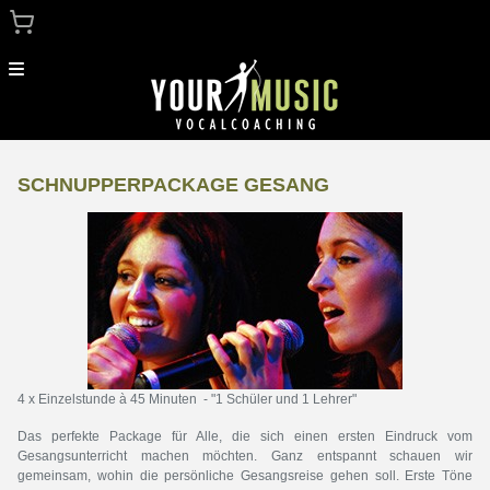
Menu
Tickets & Gutscheine Für Gesang
SCHNUPPERPACKAGE GESANG
Tickets Für Workshops & Kurse
Zurück Zur Homepage
4 x Einzelstunde à 45 Minuten - "1 Schüler und 1 Lehrer"
Das perfekte Package für Alle, die sich einen ersten Eindruck vom
Gesangsunterricht machen möchten. Ganz entspannt schauen wir
gemeinsam, wohin die persönliche Gesangsreise gehen soll. Erste Töne