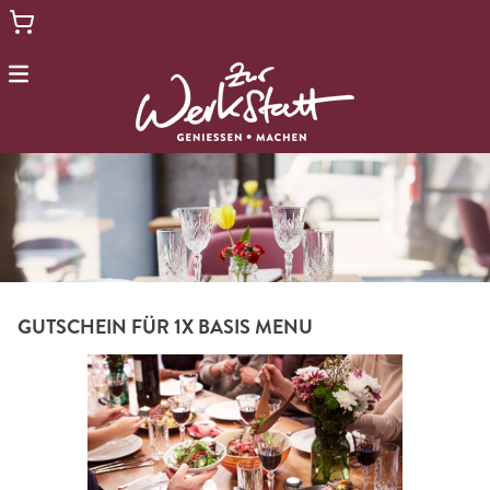
Menu
HOME
YOGA
GENIESSEN
MACHEN
GUTSCHEIN FÜR 1X BASIS MENU
EVENTS
ZUR RESTAURANT-WEBSEITE