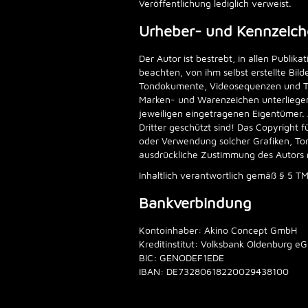
Veröffentlichung lediglich verweist.
Urheber- und Kennzeich
Der Autor ist bestrebt, in allen Publ
beachten, von ihm selbst erstellte Bil
Tondokumente, Videosequenzen und Tex
Marken- und Warenzeichen unterliegen
jeweiligen eingetragenen Eigentümer. 
Dritter geschützt sind! Das Copyright fü
oder Verwendung solcher Grafiken, To
ausdrückliche Zustimmung des Autors n
Inhaltlich verantwortlich gemäß § 5 T
Bankverbindung
Kontoinhaber: Akino Concept GmbH
Kreditinstitut: Volksbank Oldenburg eG
BIC: GENODEF1EDE
IBAN: DE73280618220029438100