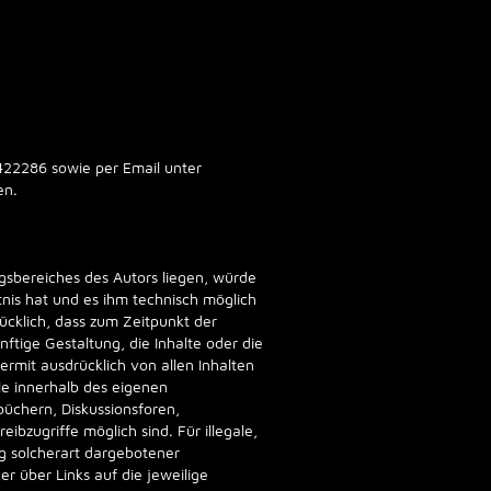
422286 sowie per Email unter
en.
gsbereiches des Autors liegen, würde
tnis hat und es ihm technisch möglich
rücklich, dass zum Zeitpunkt der
nftige Gestaltung, die Inhalte oder die
iermit ausdrücklich von allen Inhalten
lle innerhalb des eigenen
üchern, Diskussionsforen,
ibzugriffe möglich sind. Für illegale,
ng solcherart dargebotener
er über Links auf die jeweilige