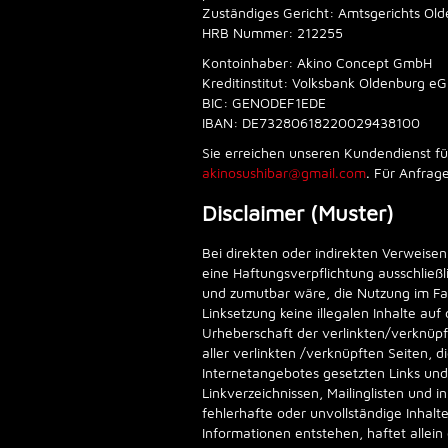
Zuständiges Gericht: Amtsgerichts Ol
HRB Nummer: 212255
Kontoinhaber: Akino Concept GmbH
Kreditinstitut: Volksbank Oldenburg eG
BIC: GENODEF1EDE
IBAN: DE73280618220029438100
Sie erreichen unseren Kundendienst f
akinosushibar@gmail.com
. Für Anfrag
Disclaimer (Muster)
Bei direkten oder indirekten Verweise
eine Haftungsverpflichtung ausschließl
und zumutbar wäre, die Nutzung im Fall
Linksetzung keine illegalen Inhalte au
Urheberschaft der verlinkten/verknüpfte
aller verlinkten /verknüpften Seiten, d
Internetangebotes gesetzten Links und
Linkverzeichnissen, Mailinglisten und 
fehlerhafte oder unvollständige Inhal
Informationen entstehen, haftet allein