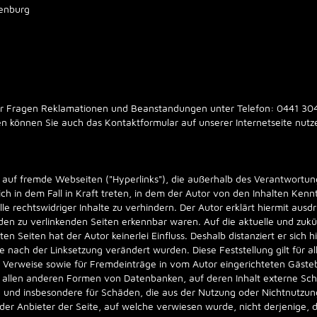
denburg
ür Fragen Reklamationen und Beanstandungen unter Telefon: 0441 30
en können Sie auch das Kontaktformular auf unserer Internetseite nutz
n auf fremde Webseiten ("Hyperlinks"), die außerhalb des Verantwortun
ich in dem Fall in Kraft treten, in dem der Autor von den Inhalten Kenn
e rechtswidriger Inhalte zu verhindern. Der Autor erklärt hiermit ausd
f den zu verlinkenden Seiten erkennbar waren. Auf die aktuelle und zukü
n Seiten hat der Autor keinerlei Einfluss. Deshalb distanziert er sich h
ie nach der Linksetzung verändert wurden. Diese Feststellung gilt für a
 Verweise sowie für Fremdeinträge in vom Autor eingerichteten Gästeb
in allen anderen Formen von Datenbanken, auf deren Inhalt externe Schre
te und insbesondere für Schäden, die aus der Nutzung oder Nichtnutzu
 der Anbieter der Seite, auf welche verwiesen wurde, nicht derjenige, d