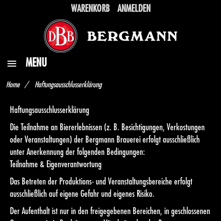
WARENKORB
ANMELDEN
MENU
HOME
Home
Haftungsausschlusserklärung
BIERERLEBNISSE
Haftungsausschlusserklärung
GUTSCHEIN
Die Teilnahme an Biererlebnissen (z. B. Besichtigungen, Verkostungen
oder Veranstaltungen) der Bergmann Brauerei erfolgt ausschließlich
RAUMBUCHUNG
unter Anerkennung der folgenden Bedingungen:
Teilnahme & Eigenverantwortung
ZURÜCK ZUR BRAUEREI
Das Betreten der Produktions- und Veranstaltungsbereiche erfolgt
ausschließlich auf eigene Gefahr und eigenes Risiko.
Der Aufenthalt ist nur in den freigegebenen Bereichen, in geschlossenen