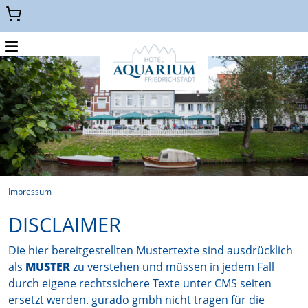
Menu
WELLNESS GUTSCHEINE
KULINARISCHE GUTSCHEINE
HOTEL GUTSCHEINE
ZURÜCK ZUR HAUPTSEITE
Impressum
DISCLAIMER
Die hier bereitgestellten Mustertexte sind ausdrücklich
als
MUSTER
zu verstehen und müssen in jedem Fall
durch eigene rechtssichere Texte unter CMS seiten
ersetzt werden. gurado gmbh nicht tragen für die