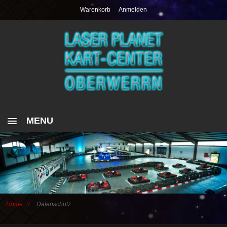
Warenkorb
Anmelden
MENU
HOME
GUTSCHEIN KART-CENTER
GUTSCHEIN LASER PLANET
Home
Datenschutz
ZURÜCK