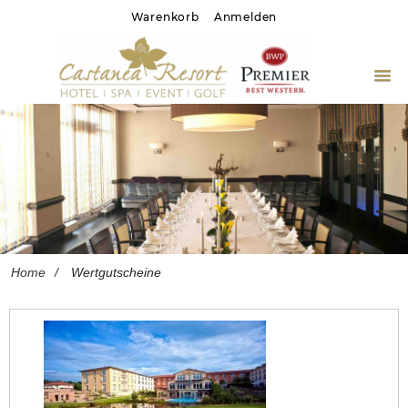
Warenkorb
Anmelden
Home
Gastronomie
SPA
Wertgutscheine
Home
Wertgutscheine
Hotel Homepage