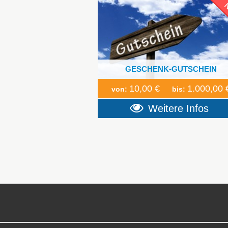
GESCHENK-GUTSCHEIN
10,00 €
1.000,00 
von:
bis:
Weitere Infos