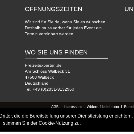
ÖFFNUNGSZEITEN
UN
Wir sind für Sie da, wenn Sie es wünschen.
Deshalb muss vorher für jedes Event ein
Termin vereinbart werden.
WO SIE UNS FINDEN
Freizeitexperten.de
Am Schloss Walbeck 31
47608 Walbeck
Deutschland
Tel. +49 (0)2831-9132960
AGB
Impressum
Widerrufsbelehrung
Beste
powered by gurad
ter, die die Bereitstellung unserer Dienstleistung erleichtern.
08 Geldern, Deutschland
stimmen Sie der Cookie-Nutzung zu.