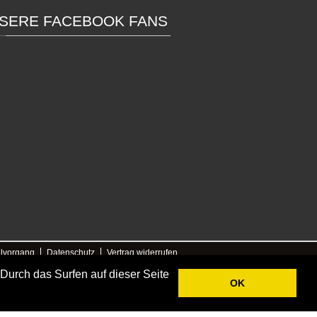
SERE FACEBOOK FANS
llvorgang
Datenschutz
Vertrag widerrufen
o
:
Online-Gutscheine
|
Outdoor-Gutschein
 Durch das Surfen auf dieser Seite
OK