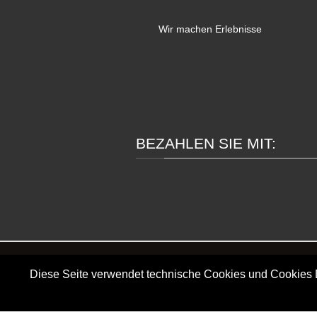
Wir machen Erlebnisse
BEZAHLEN SIE MIT:
BÜRO
Diese Seite verwendet technische Cookies und Cookies Drit
Freizeitexperten, Am Schloss Walbeck 31, 476
Tel. +49 (0)2831-3192920