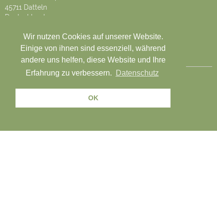
45711 Datteln
Deutschland
Tel. +4923633770
Wir nutzen Cookies auf unserer Website.
Einige von ihnen sind essenziell, während
UNSERE FACEBOOK FANS
andere uns helfen, diese Website und Ihre
Erfahrung zu verbessern.
Datenschutz
OK
AGB
Widerrufsbelehrung
Impressum
Vertrag widerrufen
powered by:
www.gurado.de
- Mein Geschenkgutschein Shop