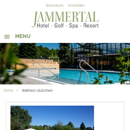
Warenkorb
Anmelden
MENU
SHOP-STARTSEITE
WERT-GUTSCHEIN
WELLNESS-GUTSCHEIN
WOHNEN & SCHLAFEN
Home
Wellness-Gutschein
ESSEN & TRINKEN
HOTEL-WEBSEITE