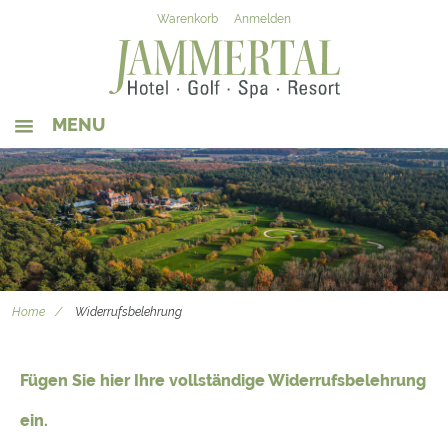
Warenkorb
Anmelden
MENU
SHOP-STARTSEITE
WERT-GUTSCHEIN
WELLNESS-GUTSCHEIN
WOHNEN & SCHLAFEN
Home
Widerrufsbelehrung
ESSEN & TRINKEN
HOTEL-WEBSEITE
Fügen Sie hier Ihre vollständige Widerrufsbelehrung
ein.