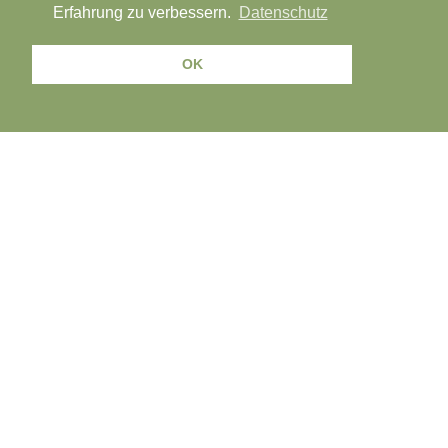
Erfahrung zu verbessern.
Datenschutz
OK
AGB
Widerrufsbelehrung
Impressum
Vertrag widerrufen
powered by:
www.gurado.de
- Mein Geschenkgutschein Shop