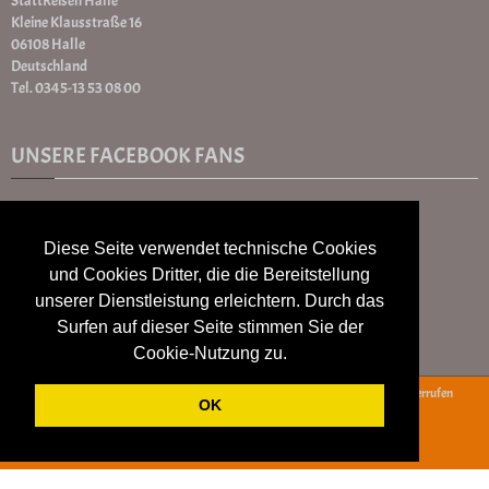
StattReisen Halle
Kleine Klausstraße 16
06108 Halle
Deutschland
Tel. 0345-13 53 08 00
UNSERE FACEBOOK FANS
Diese Seite verwendet technische Cookies
und Cookies Dritter, die die Bereitstellung
unserer Dienstleistung erleichtern. Durch das
Surfen auf dieser Seite stimmen Sie der
Cookie-Nutzung zu.
AGB
Widerrufsbelehrung
Datenschutz
Impressum
Vertrag widerrufen
OK
powered by:
www.gurado.de
- Mein Geschenkgutschein Shop