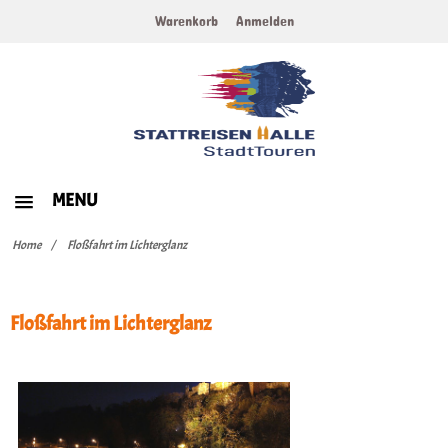
Warenkorb
Anmelden
MENU
HOME
Home
Floßfahrt im Lichterglanz
WERTGUTSCHEINE
Floßfahrt im Lichterglanz
ERLEBNISTOUREN
KULINARISCHE TOUREN
ZURÜCK ZUR HAUPTSEITE