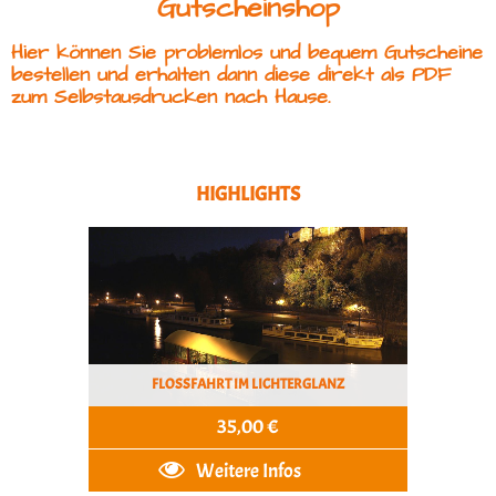
Gutscheinshop
Hier können Sie problemlos und bequem Gutscheine
bestellen und erhalten dann diese direkt als PDF
zum Selbstausdrucken nach Hause.
HIGHLIGHTS
FLOSSFAHRT IM LICHTERGLANZ
35,00 €
Weitere Infos