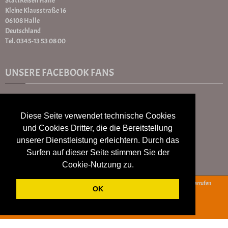
StattReisen Halle
Kleine Klausstraße 16
06108 Halle
Deutschland
Tel. 0345-13 53 08 00
UNSERE FACEBOOK FANS
Diese Seite verwendet technische Cookies
und Cookies Dritter, die die Bereitstellung
unserer Dienstleistung erleichtern. Durch das
Surfen auf dieser Seite stimmen Sie der
Cookie-Nutzung zu.
AGB
Widerrufsbelehrung
Datenschutz
Impressum
Vertrag widerrufen
OK
powered by:
www.gurado.de
- Mein Geschenkgutschein Shop