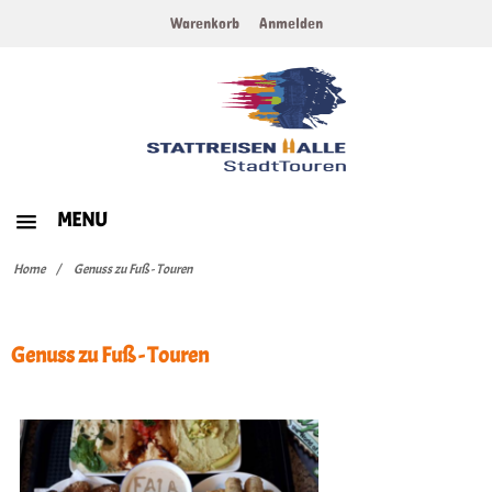
Warenkorb
Anmelden
MENU
HOME
Home
Genuss zu Fuß - Touren
WERTGUTSCHEINE
Genuss zu Fuß - Touren
ERLEBNISTOUREN
KULINARISCHE TOUREN
ZURÜCK ZUR HAUPTSEITE